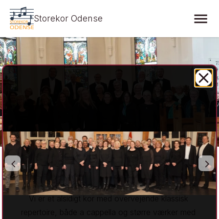
Storekor Odense
Storekor Odense
Vi er et alsidigt kor med overvejende klassisk 
repertoire, både a cappella og større værker med 