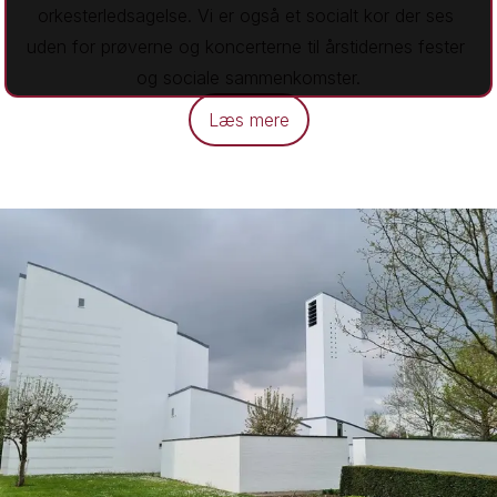
orkesterledsagelse. Vi er også et socialt kor der ses 
uden for prøverne og koncerterne til årstidernes fester 
og sociale sammenkomster.
Læs mere